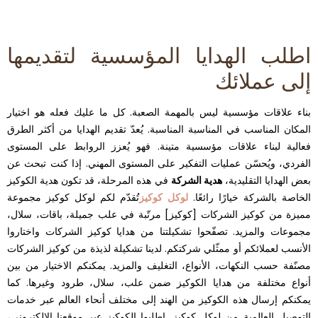
اطلب الهدايا المؤسسية لتقديمها
إلى عملائك
بناء علاقات مؤسسية ليس بالمهمة الصعبة. كل ما عليك فعله هو اختيار
المكان المناسب في المناسبة المناسبة. يُعدّ تقديم الهدايا من أكثر الطرق
فعالية لبناء علاقات مؤسسية متينة. فهو يُعزز الروابط على المستوى
الفردي، ويُحسّن عمليات التفكير على المستوى المهني. إذا كنت تبحث عن
بعض الهدايا التقليدية،
هدية الشركة
في هذه المرحلة، قد تكون هدية الكوكيز
الخاصة بالشركة خيارًا رائعًا.
لوكل كوكيز
تُقدّم لكم لوكل كوكيز مجموعة
مميزة من كوكيز الشركات [كوكيز] مرتّبة في علب جميلة، باقات، سلال،
مجموعات والمزيد. تصفّحوا تشكيلتنا من هدايا كوكيز الشركات واختاروا
الأنسب لعملائكم أو ممثّلي شركتكم. لدينا تشكيلة لذيذة من كوكيز الشركات
مصنّفة حسب النكهات، الأنواع، التغليف والمزيد. يمكنكم الاختيار من بين
أنواع مختلفة من هدايا الكوكيز ضمن علب، سلال، طرود وغيرها. كما
يمكنكم إرسال هذه الكوكيز من الهند إلى مختلف أنحاء العالم عبر خدمات
التوصيل العالمية من لوكل كوكيز. اطلبوا الكوكيز عبر موقعنا الإلكتروني،