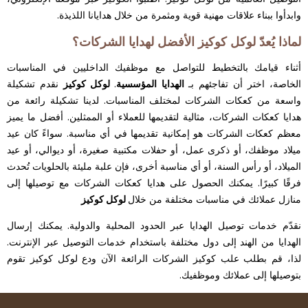
وابدأوا ببناء علاقات مهنية قوية ومثمرة من خلال هدايانا اللذيذة.
لماذا يُعدّ لوكل كوكيز الأفضل لهدايا الشركات؟
أثناء قيامك بالتخطيط للتواصل مع موظفيك الداخليين في المناسبات
الخاصة، اختر أن تفاجئهم بـ
الهدايا المؤسسية
.
لوكل كوكيز
نقدم تشكيلة
واسعة من كعكات الشركات لمختلف المناسبات. لدينا تشكيلة رائعة من
هدايا كعكات الشركات، مثالية لتقديمها للعملاء أو الممثلين. أفضل ما يميز
معظم كعكات الشركات هو إمكانية تقديمها في أي مناسبة. سواءً كان عيد
ميلاد موظفك، أو ذكرى عمل، أو حفلات مكتبية صغيرة، أو ديوالي، أو عيد
الميلاد، أو رأس السنة، أو أي مناسبة أخرى، فإن علبة مليئة بالحلويات تُحدث
فرقًا كبيرًا. يمكنك الحصول على هدايا كعكات الشركات مع توصيلها إلى
منازل عملائك في مناسبات مختلفة من خلال
لوكل كوكيز
نقدّم خدمات توصيل الهدايا عبر الحدود المحلية والدولية. يمكنك إرسال
الهدايا من الهند إلى دول مختلفة باستخدام خدمات التوصيل عبر الإنترنت.
لذا، قم بطلب علب كوكيز الشركات الرائعة الآن ودع لوكل كوكيز تقوم
بتوصيلها إلى عملائك وموظفيك.