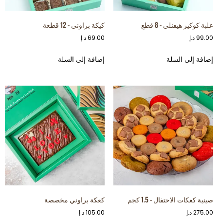
علبة كوكيز هيفنلي - 8 قطع
كيكة براوني - 12 قطعة
99.00
د.إ
69.00
د.إ
إضافة إلى السلة
إضافة إلى السلة
صينية كعكات الاحتفال - 1.5 كجم
كعكة براوني مخصصة
275.00
د.إ
105.00
د.إ