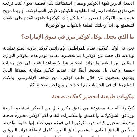
العسل لتعزيز نكهة الكوكيز وضمان استمتاعك بكل قضمة. سواء كنت ترغب
في تذوق نكهات الإمارات التقليدية للكوكيز، كوكيز الشوكولاتة، أو ربما مزيج
غريب من الكوكيز العصرية، لدينا كل ذلك. كوكيزنا جاهزة لتُقدم على طبقك
لتستمتع بها. ابدأ رحلتك المليئة بالنكهات مع كوكيزنا!
ما الذي يجعل لوكل كوكيز تبرز في سوق الإمارات؟
نحن في لوكل كوكيز، نقدم للمواطنين الإماراتيين كوكيز يدوية الصنع تقليدية
ولذيذة. كل حصة من كوكيزنا يتم تحضيرها بعناية. توفر هذه الكوكيز التوازن
المثالي بين الطعم والفوائد الصحية. هذا لا يساعدنا فقط في خبز وجبات
خفيفة واعية، بل يشجعنا أيضًا على تقديم كوكيز متوازنة لعملائنا الذين
يهتمون بصحتهم. من خلال طلب كوكيزنا من موقعنا الإلكتروني، يمكنك
إشباع رغبتك في الحلويات مع اتخاذ خيار واعٍ لحياة صحية أكثر.
مكونات طبيعية لتحضير كعكات صحية
كوكيزنا الصحية مصنوعة من دقيق مكرر خالٍ من السكر. نستخدم الزبدة
ورقائق الشوكولاتة والفستق والمكسرات لنقدم لكم كوكيز مخبوزة صحية
ولذيذة. ستحبون كيف تذوب كوكيزنا في فمكم دون عناء. إنها خفيفة ولذيذة.
بدلاً من الدقيق العادي، نستخدم دقيق القمح الكامل لإضافة فوائد البروتين