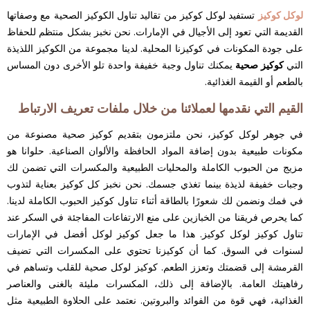
لوكل كوكيز
تستفيد لوكل كوكيز من تقاليد تناول الكوكيز الصحية مع وصفاتها
القديمة التي تعود إلى الأجيال في الإمارات. نحن نخبز بشكل منتظم للحفاظ
على جودة المكونات في كوكيزنا المحلية. لدينا مجموعة من الكوكيز اللذيذة
التي
كوكيز صحية
يمكنك تناول وجبة خفيفة واحدة تلو الأخرى دون المساس
بالطعم أو القيمة الغذائية.
القيم التي نقدمها لعملائنا من خلال ملفات تعريف الارتباط
في جوهر لوكل كوكيز، نحن ملتزمون بتقديم كوكيز صحية مصنوعة من
مكونات طبيعية بدون إضافة المواد الحافظة والألوان الصناعية. حلوانا هو
مزيج من الحبوب الكاملة والمحليات الطبيعية والمكسرات التي تضمن لك
وجبات خفيفة لذيذة بينما تغذي جسمك. نحن نخبز كل كوكيز بعناية لتذوب
في فمك ونضمن لك شعورًا بالطاقة أثناء تناول كوكيز الحبوب الكاملة لدينا.
كما يحرص فريقنا من الخبازين على منع الارتفاعات المفاجئة في السكر عند
تناول كوكيز لوكل كوكيز. هذا ما جعل كوكيز لوكل أفضل في الإمارات
لسنوات في السوق. كما أن كوكيزنا تحتوي على المكسرات التي تضيف
القرمشة إلى قضمتك وتعزز الطعم. كوكيز لوكل صحية للقلب وتساهم في
رفاهيتك العامة. بالإضافة إلى ذلك، المكسرات مليئة بالغنى والعناصر
الغذائية، فهي قوة من الفوائد والبروتين. نعتمد على الحلاوة الطبيعية مثل