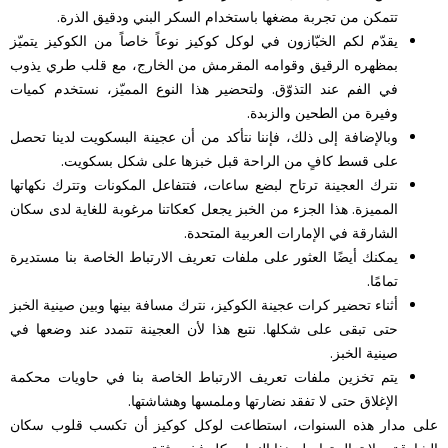
تتمكن من تجربة مضغها باستخدام السكر البني ودقيق الذرة.
يقدّم لكم الخبّازون في لوكل كوكيز نوعاً خاصاً من الكوكيز يتميّز
بمظهره الرقيق وقوامه المقرمش من الخارج، مع قلب طري يذوب
في الفم عند التذوّق. ولتحضير هذا النوع المميّز، نستخدم كميات
وفيرة من الطحين والزبدة.
وبالإضافة إلى ذلك، فإننا نتأكد من أن عجينة البسكويت لدينا تحصل
على قسط كافٍ من الراحة قبل خبزها على شكل بسكويت.
نترك العجينة ترتاح لبضع ساعات، فتتفاعل المكونات وتترك نكهاتها
المميزة. هذا الجزء من الخبز يجعل كعكاتنا مرغوبة للغاية لدى سكان
الشارقة في الإمارات العربية المتحدة.
يمكنك أيضًا العثور على ملفات تعريف الارتباط الخاصة بنا مستديرة
تمامًا.
أثناء تحضير كرات عجينة الكوكيز، نترك مسافة بينها وبين صينية الخبز
حتى تبقى على شكلها. نتبع هذا لأن العجينة تتمدد عند وضعها في
صينية الخبز.
يتم تخزين ملفات تعريف الارتباط الخاصة بنا في حاويات محكمة
الإغلاق حتى لا تفقد نضارتها وملمسها وهشاشتها.
على مدار هذه السنوات، استطاعت لوكل كوكيز أن تكسب قلوب سكان