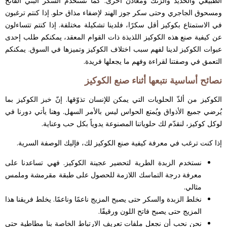
الطبيعي والحديد والزنك ومعادن أخرى. كما نستخدم السكر البني الفاتح
ومسحوق الجاجري وحتى سكر جوز الهند لإضفاء مذاق حلو. إذا كنتم ترغبون
في الاستمتاع بكوكيز أقل سكرًا، فلدينا تشكيلة مختلفة. إذا كنتم تتساءلون
عن كيفية صنع هذه الكوكيز اللذيذة ذات القوام المعقد، يمكنكم طلب إحدى
عبوات الكوكيز لدينا لفهم سبب اختلاف الكوكيز وتميزها في السوق. يمكنكم
التعمق في وصفتنا لقراءة وفهم ما يجعلها فريدة.
نصائح أساسية نتبعها أثناء صنع الكوكيز
الكوكيز من ألذّ الحلويات التي يمكن للإنسان تذوّقها. إنّ خبز الكوكيز بما
يُرضي جميع الأذواق ويُمتع الحواس ليس بالأمر السهل. وهنا يأتي دورنا في
لوكل كوكيز، لنقدّم لك حلوياتنا المصنوعة يدوياً بكل حب وعناية.
إذا كنت ترغب في معرفة كيفية صنع الكوكيز لك، فإليك الوصفة السرية.
نستخدم الزبدة الطرية لتحضير عجينة الكوكيز. فهي تساعدنا على
معرفة درجة التماسك اللازمة للحصول على طبقة مقرمشة وملمس
مثالي.
نخلط الزبدة والسكر حتى يصبح المزيج ناعمًا وناعمًا. يخلط فريقنا هذا
المزيج حتى يصبح فاتح اللون ورقيقًا.
نحن نحب أن نجعل ملفات تعريف الارتباط الخاصة بنا مطاطية حتى