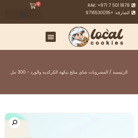
0
RAK: +971 7 501 1878
الشارقة: +97165300115
خدمات الشركات (B2B) - ملفات تعريف الارتباط المحلية
الرئيسية
/
المشروبات
شاي مثلج بنكهة الكركديه والورد - 300 مل