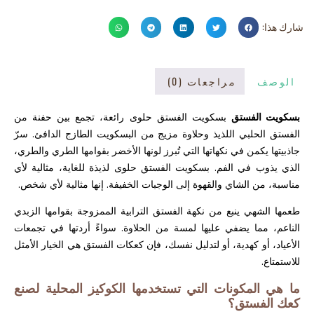
شارك هذا:
الوصف
مراجعات (0)
بسكويت الفستق
بسكويت الفستق حلوى رائعة، تجمع بين حفنة من
الفستق الحلبي اللذيذ وحلاوة مزيج من البسكويت الطازج الدافئ. سرّ
جاذبيتها يكمن في نكهاتها التي تُبرز لونها الأخضر بقوامها الطري والطري،
الذي يذوب في الفم. بسكويت الفستق حلوى لذيذة للغاية، مثالية لأي
مناسبة، من الشاي والقهوة إلى الوجبات الخفيفة. إنها مثالية لأي شخص.
طعمها الشهي ينبع من نكهة الفستق الترابية الممزوجة بقوامها الزبدي
الناعم، مما يضفي عليها لمسة من الحلاوة. سواءً أردتها في تجمعات
الأعياد، أو كهدية، أو لتدليل نفسك، فإن كعكات الفستق هي الخيار الأمثل
للاستمتاع.
ما هي المكونات التي تستخدمها الكوكيز المحلية لصنع
كعك الفستق؟