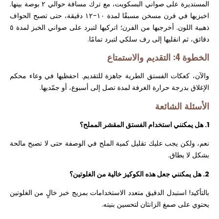
المستديرة على صواني البسكويت، مع ترك مسافة حوالي ٢ بوصة بينها.
اخبزيها في فرن مسخن مسبقًا لمدة ١٠-١٢ دقيقة، حتى تصبح الحواف
ذهبية اللون. أخرجيها من الفرن؛ اتركيها لتبرد على صواني الخبز لمدة ٥
دقائق، ثم انقليها إلى رف سلكي لتبرد تمامًا.
الخطوة 4: التقديم والاستمتاع
والآن، كعكات الفستق الطرية جاهزة للتقديم. احفظيها في وعاء محكم
الإغلاق بدرجة حرارة الغرفة لمدة تصل إلى أسبوع، أو جمّديها.
الأسئلة الشائعة
1. هل يمكنني استخدام الفستق المقشر المملح؟
نعم، ولكن يجب عليك تقليل كمية الملح في الوصفة حتى لا تصبح مالحة
بشكل لا يطاق.
2. هل يمكنني جعل هذه الكوكيز خالية من الغلوتين؟
بالتأكيد! استبدل الدقيق متعدد الاستخدامات بمزيج خبز خالٍ من الغلوتين
يحتوي على صمغ الزانثان لتحسين بنيته.