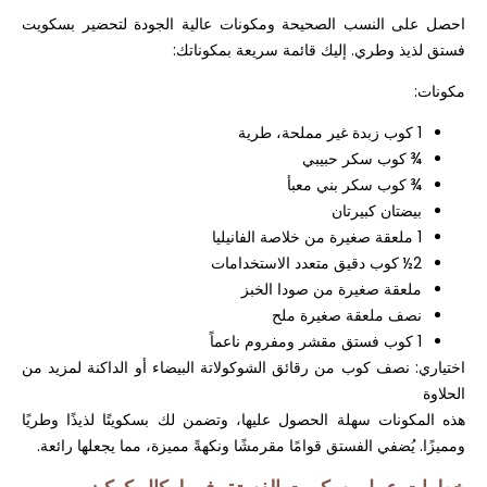
احصل على النسب الصحيحة ومكونات عالية الجودة لتحضير بسكويت
فستق لذيذ وطري. إليك قائمة سريعة بمكوناتك:
مكونات:
1 كوب زبدة غير مملحة، طرية
¾ كوب سكر حبيبي
¾ كوب سكر بني معبأ
بيضتان كبيرتان
1 ملعقة صغيرة من خلاصة الفانيليا
2½ كوب دقيق متعدد الاستخدامات
ملعقة صغيرة من صودا الخبز
نصف ملعقة صغيرة ملح
1 كوب فستق مقشر ومفروم ناعماً
اختياري: نصف كوب من رقائق الشوكولاتة البيضاء أو الداكنة لمزيد من
الحلاوة
هذه المكونات سهلة الحصول عليها، وتضمن لك بسكويتًا لذيذًا وطريًا
ومميزًا. يُضفي الفستق قوامًا مقرمشًا ونكهةً مميزة، مما يجعلها رائعة.
خطوات عمل بسكويت الفستق في لوكال كوكيز