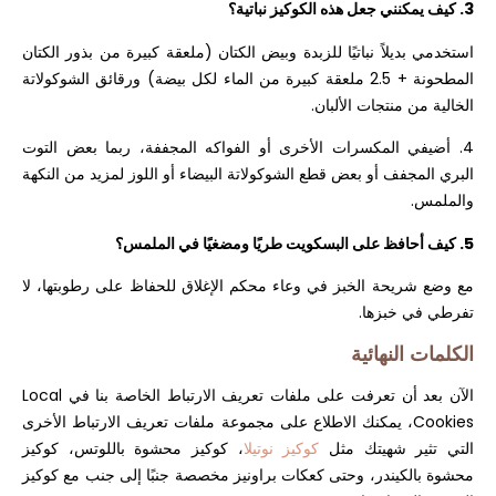
3. كيف يمكنني جعل هذه الكوكيز نباتية؟
استخدمي بديلاً نباتيًا للزبدة وبيض الكتان (ملعقة كبيرة من بذور الكتان
المطحونة + 2.5 ملعقة كبيرة من الماء لكل بيضة) ورقائق الشوكولاتة
الخالية من منتجات الألبان.
4. أضيفي المكسرات الأخرى أو الفواكه المجففة، ربما بعض التوت
البري المجفف أو بعض قطع الشوكولاتة البيضاء أو اللوز لمزيد من النكهة
والملمس.
5. كيف أحافظ على البسكويت طريًا ومضغيًا في الملمس؟
مع وضع شريحة الخبز في وعاء محكم الإغلاق للحفاظ على رطوبتها، لا
تفرطي في خبزها.
الكلمات النهائية
الآن بعد أن تعرفت على ملفات تعريف الارتباط الخاصة بنا في Local
Cookies، يمكنك الاطلاع على مجموعة ملفات تعريف الارتباط الأخرى
التي تثير شهيتك مثل
كوكيز نوتيلا
، كوكيز محشوة باللوتس، كوكيز
محشوة بالكيندر، وحتى كعكات براونيز مخصصة جنبًا إلى جنب مع كوكيز