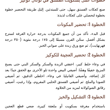
صنع كعكات الفستق سهل، حتى للمبتدئين. إليكِ طريقة التحضير خطوة
بخطوة لتحصلي على كعكات لذيذة:
الخطوة 1: تحضير المكونات
قبل البدء، تأكد من أن جميع المكونات بدرجة حرارة الغرفة لتمتزج
بشكل أفضل. سخّن الفرن مسبقًا إلى ١٧٥ درجة مئوية (٣٥٠ درجة
فهرنهايت)، ثم ضع ورق زبدة على صواني الخبز.
الخطوة 2: تحضير العجينة للكوكيز
في وعاء خلط كبير، اخفقي الزبدة والسكر والسكر البني حتى يصبح
المزيج خفيفًا وهشًا. أضيفي البيض واحدة تلو الأخرى مع الخفق جيدًا بعد
كل إضافة، وأضيفي الفانيليا. في وعاء، اخلطي الدقيق، ثم أضيفي
الصودا والملح. ثم أضيفي الفستق الحلبي المفروم، وإذا رغبتِ، أضيفي
رقائق الشوكولاتة لمزيد من الحلاوة.
الخطوة 3: التشكيل والخبز
باستخدام مغرفة بسكويت أو ملعقة كبيرة، ضعي قطع العجين