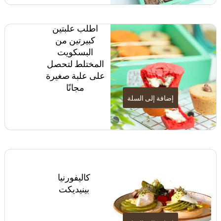
اطلب علبتين
كبيرتين من
البسكويت
المختلط لتحصل
على علبة صغيرة
مجانًا
إضافة إلى السلة
كاليفورنيا
بينيديكت