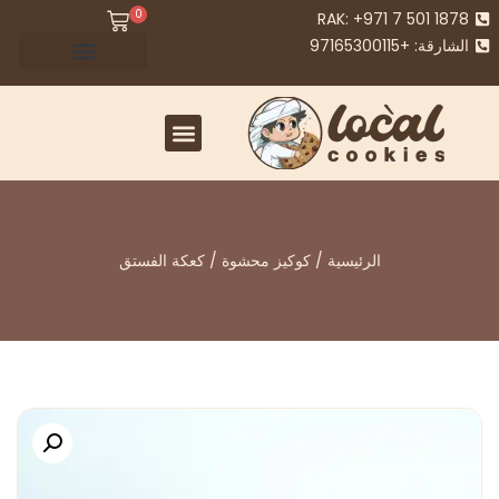
0
RAK: +971 7 501 1878
الشارقة: +97165300115
خدمات الشركات (B2B) - ملفات تعريف الارتباط المحلية
الرئيسية
/
كوكيز محشوة
/ كعكة الفستق