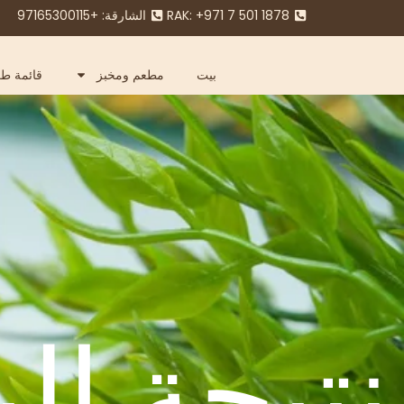
RAK: +971 7 501 1878
الشارقة: +97165300115
بيت
مطعم ومخبز
قائمة طع
نتيجة ال