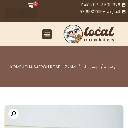
0
RAK: +971 7 501 1878
الشارقة: +97165300115
خدمات الشركات (B2B) - ملفات تعريف الارتباط المحلية
الرئيسية
/
المشروبات
/ KOMBUCHA SAFRON ROSE – 275ML